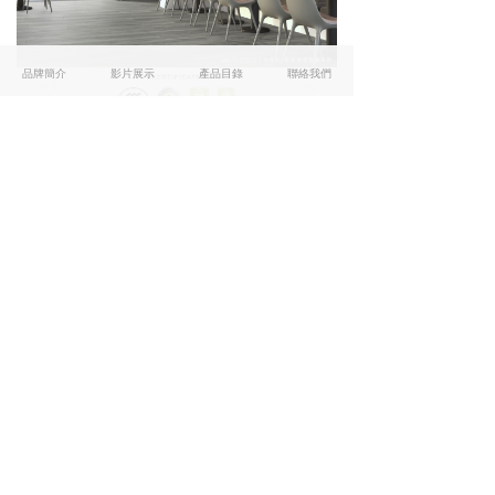
品牌簡介
影片展示
產品目錄
聯絡我們
詩連達．成就你我渴求
友情連結
MAXFINE
BALDOCER
SAIME
TECHLAM
Atlas Plan
1號店: 灣仔駱克道174號 / T: 3618 7817
2號店: 灣仔駱克道172號 / T: 3619 5142
M: 5281 5567
3號店: 旺角砵蘭街280號 / T: 2127 7030
M: 5118 3499
版權所有:
SLENDER European Sintered Slab
Facebook
&
Instagram
本网站由阿里云提供云计算及安全服务