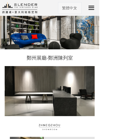
끀
繁體中文
ꀅ
鄭州展廳-鄭洲陳列室