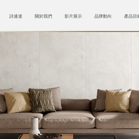
詩連達
關於我們
影片展示
品牌動向
產品目