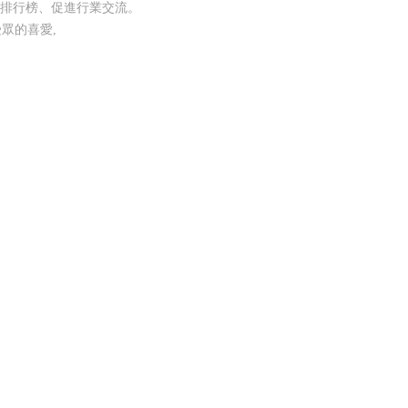
排行榜、促進行業交流。
眾的喜愛,