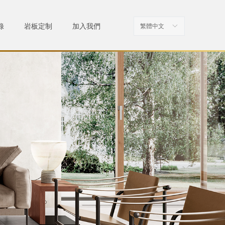
錄
岩板定制
加入我們
繁體中文
ꀅ