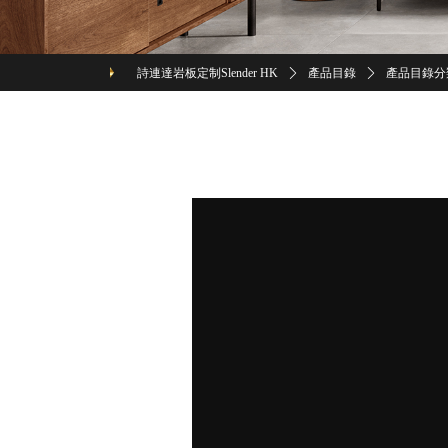
詩連達岩板定制Slender HK
ꄲ
產品目錄
ꄲ
產品目錄分