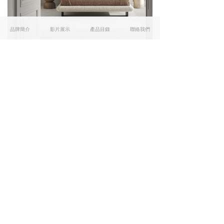
品牌簡介
影片展示
產品目錄
聯絡我們
詩連達．成就你我渴求
友情連結
MAXFINE
BALDOCER
SAIME
TECHLAM
Atlas Plan
1號店: 灣仔駱克道174號 / T: 3618 7817
2號店: 灣仔駱克道172號 / T: 3619 5142
M: 5281 5567
3號店: 旺角砵蘭街280號 / T: 2127 7030
M: 5118 3499
版權所有:
SLENDER European Sintered Slab
Facebook
&
Instagram
本网站由阿里云提供云计算及安全服务
Powered by 万网