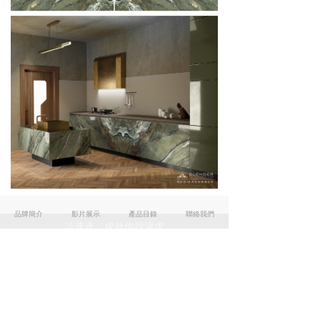
品牌簡介
影片展示
產品目錄
聯絡我們
詩連達．成就你我渴求
友情連結
MAXFINE
BALDOCER
SAIME
TECHLAM
Atlas Plan
1號店: 灣仔駱克道174號 / T: 3618 7817