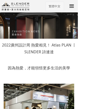
끀
繁體中文
ꀅ
2022廣州設計周 熱愛相見！ Atlas PLAN 丨
SLENDER 詩連達
因為熱愛，才能領悟更多生活的美學